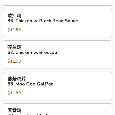
Chicken
Almond
豉
豉汁鸡
Ding
汁
86. Chicken w. Black Bean Sauce
鸡
$11.99
86.
Chicken
w.
芥
芥兰鸡
Black
兰
87. Chicken w. Broccoli
Bean
鸡
Sauce
$11.99
87.
Chicken
w.
蘑
蘑菇鸡片
Broccoli
菇
88. Moo Goo Gai Pan
鸡
$11.99
片
88.
Moo
无
无骨鸡
Goo
骨