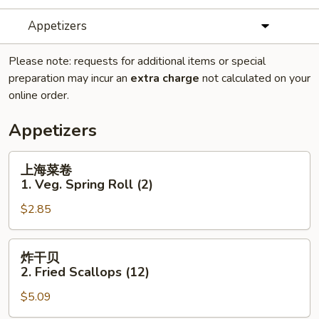
Appetizers
Please note: requests for additional items or special
preparation may incur an
extra charge
not calculated on your
online order.
Appetizers
上
上海菜卷
海
1. Veg. Spring Roll (2)
菜
$2.85
卷
1.
Veg.
炸
炸干贝
Spring
干
2. Fried Scallops (12)
Roll
贝
(2)
$5.09
2.
Fried