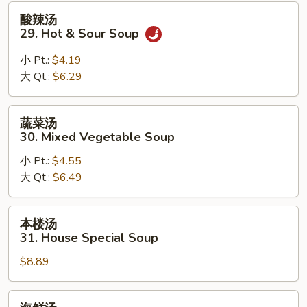
28.
酸
酸辣汤
Subgum
辣
29. Hot & Sour Soup
Wonton
汤
Soup
29.
小 Pt.:
$4.19
Hot
大 Qt.:
$6.29
&
Sour
蔬
蔬菜汤
Soup
菜
30. Mixed Vegetable Soup
汤
小 Pt.:
$4.55
30.
大 Qt.:
$6.49
Mixed
Vegetable
Soup
本
本楼汤
楼
31. House Special Soup
汤
$8.89
31.
House
Special
海