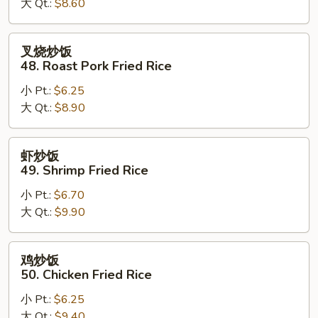
大 Qt.:
$8.60
Vegetable
Fried
Rice
叉
叉烧炒饭
烧
48. Roast Pork Fried Rice
炒
小 Pt.:
$6.25
饭
大 Qt.:
$8.90
48.
Roast
Pork
虾
虾炒饭
Fried
炒
49. Shrimp Fried Rice
Rice
饭
小 Pt.:
$6.70
49.
大 Qt.:
$9.90
Shrimp
Fried
Rice
鸡
鸡炒饭
炒
50. Chicken Fried Rice
饭
小 Pt.:
$6.25
50.
大 Qt.:
$9.40