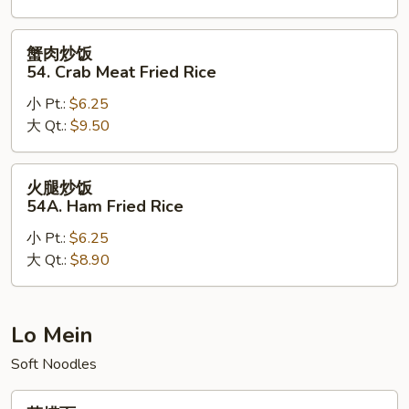
Lobster
Fried
蟹
蟹肉炒饭
Rice
肉
54. Crab Meat Fried Rice
炒
小 Pt.:
$6.25
饭
大 Qt.:
$9.50
54.
Crab
Meat
火
火腿炒饭
Fried
腿
54A. Ham Fried Rice
Rice
炒
小 Pt.:
$6.25
饭
大 Qt.:
$8.90
54A.
Ham
Fried
Rice
Lo Mein
Soft Noodles
菜