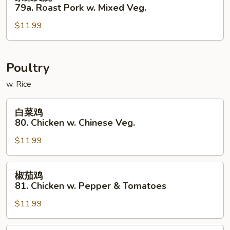
菜
79a. Roast Pork w. Mixed Veg.
Onions
叉
$11.99
烧
79a.
Roast
Pork
Poultry
w.
w. Rice
Mixed
Veg.
白
白菜鸡
菜
80. Chicken w. Chinese Veg.
鸡
$11.99
80.
Chicken
w.
椒
椒茄鸡
Chinese
茄
81. Chicken w. Pepper & Tomatoes
Veg.
鸡
$11.99
81.
Chicken
w.