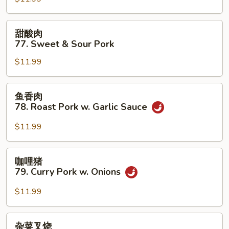
烧
Bean
76.
Sauce
Roast
甜
甜酸肉
Pork
酸
77. Sweet & Sour Pork
w.
肉
Cashew
$11.99
77.
Nuts
Sweet
&
鱼
鱼香肉
Sour
香
78. Roast Pork w. Garlic Sauce
Pork
肉
78.
$11.99
Roast
Pork
咖
咖哩猪
w.
哩
79. Curry Pork w. Onions
Garlic
猪
Sauce
79.
$11.99
Curry
Pork
杂
杂菜叉烧
w.