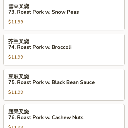
Roast
雪
雪豆叉烧
Pork
豆
73. Roast Pork w. Snow Peas
Almond
叉
Ding
$11.99
烧
73.
Roast
芥
芥兰叉烧
Pork
兰
74. Roast Pork w. Broccoli
w.
叉
Snow
$11.99
烧
Peas
74.
Roast
豆
豆鼓叉烧
Pork
鼓
75. Roast Pork w. Black Bean Sauce
w.
叉
Broccoli
$11.99
烧
75.
Roast
腰
腰果叉烧
Pork
果
76. Roast Pork w. Cashew Nuts
w.
叉
Black
$11.99