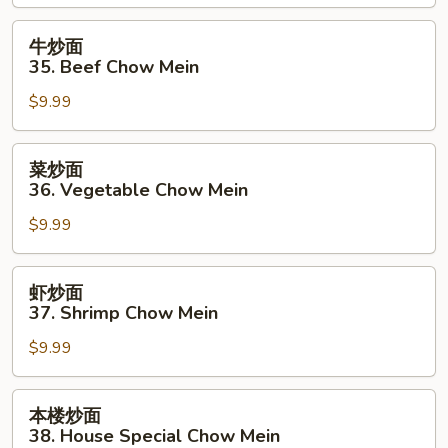
34.
Roast
牛
牛炒面
Pork
炒
35. Beef Chow Mein
Chow
面
Mein
$9.99
35.
Beef
Chow
菜
菜炒面
Mein
炒
36. Vegetable Chow Mein
面
$9.99
36.
Vegetable
Chow
虾
虾炒面
Mein
炒
37. Shrimp Chow Mein
面
$9.99
37.
Shrimp
Chow
本
本楼炒面
Mein
楼
38. House Special Chow Mein