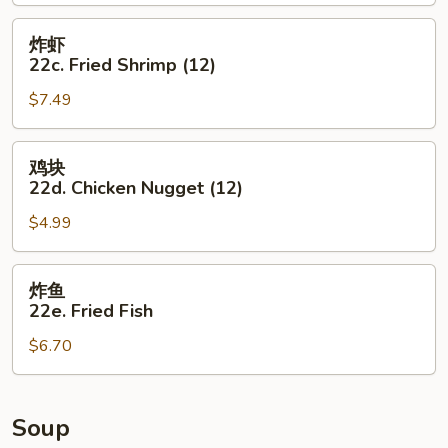
Sesame
Balls
炸
炸虾
(8)
虾
22c. Fried Shrimp (12)
22c.
$7.49
Fried
Shrimp
(12)
鸡
鸡块
块
22d. Chicken Nugget (12)
22d.
$4.99
Chicken
Nugget
(12)
炸
炸鱼
鱼
22e. Fried Fish
22e.
$6.70
Fried
Fish
Soup