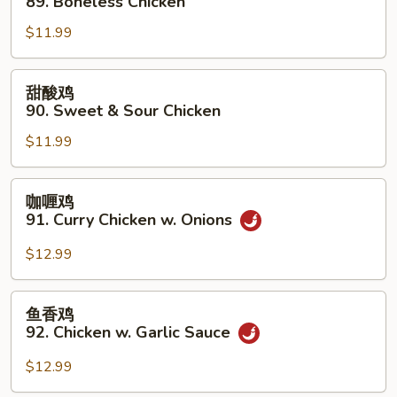
89. Boneless Chicken
Gai
鸡
Pan
$11.99
89.
Boneless
Chicken
甜
甜酸鸡
酸
90. Sweet & Sour Chicken
鸡
$11.99
90.
Sweet
&
咖
咖喱鸡
Sour
喱
91. Curry Chicken w. Onions
Chicken
鸡
91.
$12.99
Curry
Chicken
鱼
鱼香鸡
w.
香
92. Chicken w. Garlic Sauce
Onions
鸡
92.
$12.99
Chicken