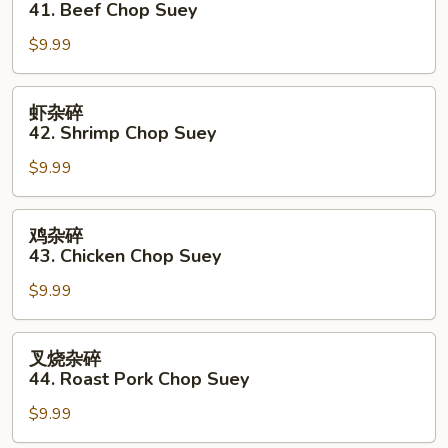
41. Beef Chop Suey
碎
$9.99
41.
Beef
Chop
虾
虾杂碎
Suey
杂
42. Shrimp Chop Suey
碎
$9.99
42.
Shrimp
Chop
鸡
鸡杂碎
Suey
杂
43. Chicken Chop Suey
碎
$9.99
43.
Chicken
Chop
叉
叉烧杂碎
Suey
烧
44. Roast Pork Chop Suey
杂
$9.99
碎
44.