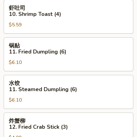
Wonton
虾
虾吐司
(10)
吐
10. Shrimp Toast (4)
司
$5.59
10.
Shrimp
Toast
锅
锅贴
(4)
贴
11. Fried Dumpling (6)
11.
$6.10
Fried
Dumpling
(6)
水
水饺
饺
11. Steamed Dumpling (6)
11.
$6.10
Steamed
Dumpling
(6)
炸
炸蟹柳
蟹
12. Fried Crab Stick (3)
柳