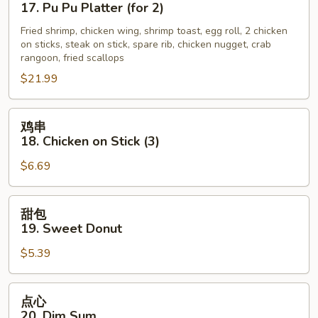
宝
17. Pu Pu Platter (for 2)
盘
Fried shrimp, chicken wing, shrimp toast, egg roll, 2 chicken
17.
on sticks, steak on stick, spare rib, chicken nugget, crab
Pu
rangoon, fried scallops
Pu
$21.99
Platter
(for
鸡
2)
鸡串
串
18. Chicken on Stick (3)
18.
$6.69
Chicken
on
Stick
甜
甜包
(3)
包
19. Sweet Donut
19.
$5.39
Sweet
Donut
点
点心
心
20. Dim Sum