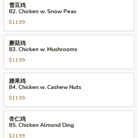
雪
雪豆鸡
Pepper
豆
82. Chicken w. Snow Peas
&
鸡
Tomatoes
$11.99
82.
Chicken
w.
蘑
蘑菇鸡
Snow
菇
83. Chicken w. Mushrooms
Peas
鸡
$11.99
83.
Chicken
w.
腰
腰果鸡
Mushrooms
果
84. Chicken w. Cashew Nuts
鸡
$11.99
84.
Chicken
w.
杏
杏仁鸡
Cashew
仁
85. Chicken Almond Ding
Nuts
鸡
$11.99
85.