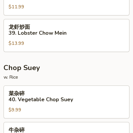
炒
$11.99
面
38.
House
龙
龙虾炒面
Special
虾
39. Lobster Chow Mein
Chow
炒
Mein
$13.99
面
39.
Lobster
Chow
Chop Suey
Mein
w. Rice
菜
菜杂碎
杂
40. Vegetable Chop Suey
碎
$9.99
40.
Vegetable
Chop
牛
牛杂碎
Suey
杂