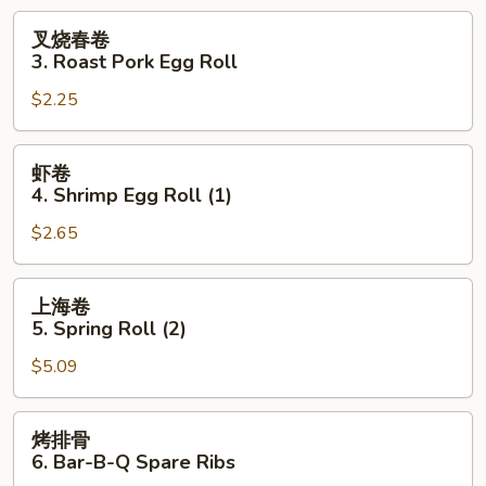
Scallops
叉
叉烧春卷
(12)
烧
3. Roast Pork Egg Roll
春
$2.25
卷
3.
Roast
虾
虾卷
Pork
卷
4. Shrimp Egg Roll (1)
Egg
4.
Roll
$2.65
Shrimp
Egg
Roll
上
上海卷
(1)
海
5. Spring Roll (2)
卷
$5.09
5.
Spring
Roll
烤
烤排骨
(2)
排
6. Bar-B-Q Spare Ribs
骨