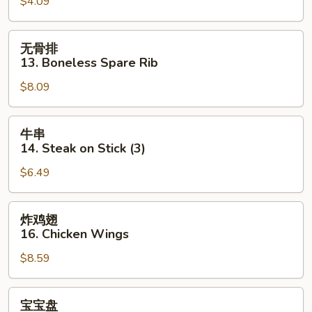
$4.09
12.
Fried
Crab
无
无骨排
Stick
骨
13. Boneless Spare Rib
(3)
排
$8.09
13.
Boneless
Spare
牛
牛串
Rib
串
14. Steak on Stick (3)
14.
$6.49
Steak
on
Stick
炸
炸鸡翅
(3)
鸡
16. Chicken Wings
翅
$8.59
16.
Chicken
Wings
宝
宝宝盘