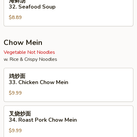
海鲜汤
Soup
鲜
32. Seafood Soup
汤
$8.89
32.
Seafood
Soup
Chow Mein
Vegetable Not Noodles
w. Rice & Crispy Noodles
鸡
鸡炒面
炒
33. Chicken Chow Mein
面
$9.99
33.
Chicken
Chow
叉
叉烧炒面
Mein
烧
34. Roast Pork Chow Mein
炒
$9.99
面