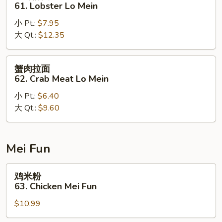
虾
61. Lobster Lo Mein
Mein
捞
小 Pt.:
$7.95
面
大 Qt.:
$12.35
61.
Lobster
Lo
蟹
蟹肉拉面
Mein
肉
62. Crab Meat Lo Mein
拉
小 Pt.:
$6.40
面
大 Qt.:
$9.60
62.
Crab
Meat
Lo
Mei Fun
Mein
鸡
鸡米粉
米
63. Chicken Mei Fun
粉
$10.99
63.
Chicken