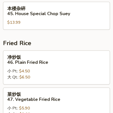
Roast
本
本楼杂碎
Pork
楼
45. House Special Chop Suey
Chop
杂
Suey
$13.99
碎
45.
House
Special
Fried Rice
Chop
Suey
净
净炒饭
炒
46. Plain Fried Rice
饭
小 Pt.:
$4.50
46.
大 Qt.:
$6.50
Plain
Fried
Rice
菜
菜炒饭
炒
47. Vegetable Fried Rice
饭
小 Pt.:
$5.90
47.