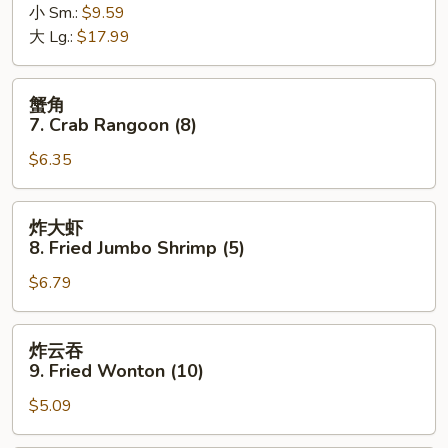
小 Sm.:
$9.59
6.
大 Lg.:
$17.99
Bar-
B-
Q
蟹
蟹角
Spare
角
7. Crab Rangoon (8)
Ribs
7.
$6.35
Crab
Rangoon
(8)
炸
炸大虾
大
8. Fried Jumbo Shrimp (5)
虾
$6.79
8.
Fried
Jumbo
炸
炸云吞
Shrimp
云
9. Fried Wonton (10)
(5)
吞
$5.09
9.
Fried