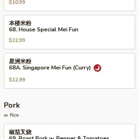
$10.99
67.
Shrimp
Mei
本
本楼米粉
Fun
楼
68. House Special Mei Fun
米
$12.99
粉
68.
House
星
星洲米粉
Special
洲
68A. Singapore Mei Fun (Curry)
Mei
米
Fun
粉
$12.99
68A.
Singapore
Mei
Pork
Fun
w. Rice
(Curry)
椒
椒茄叉烧
茄
69. Roast Pork w. Pepper & Tomatoes