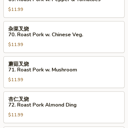
叉
$11.99
烧
69.
Roast
杂
杂菜叉烧
Pork
菜
70. Roast Pork w. Chinese Veg.
w.
叉
Pepper
$11.99
烧
&
70.
Tomatoes
Roast
蘑
蘑菇叉烧
Pork
菇
71. Roast Pork w. Mushroom
w.
叉
Chinese
$11.99
烧
Veg.
71.
Roast
杏
杏仁叉烧
Pork
仁
72. Roast Pork Almond Ding
w.
叉
Mushroom
$11.99
烧
72.