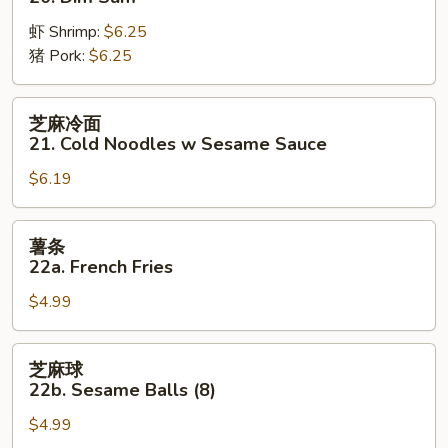
20.
虾 Shrimp:
$6.25
Dim
猪 Pork:
$6.25
Sum
芝
芝麻冷面
麻
21. Cold Noodles w Sesame Sauce
冷
$6.19
面
21.
Cold
薯
薯条
Noodles
条
22a. French Fries
w
22a.
Sesame
$4.99
French
Sauce
Fries
芝
芝麻球
麻
22b. Sesame Balls (8)
球
$4.99
22b.