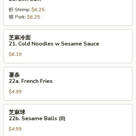
20.
虾 Shrimp:
$6.25
Dim
猪 Pork:
$6.25
Sum
芝
芝麻冷面
麻
21. Cold Noodles w Sesame Sauce
冷
$6.19
面
21.
Cold
薯
薯条
Noodles
条
22a. French Fries
w
22a.
Sesame
$4.99
French
Sauce
Fries
芝
芝麻球
麻
22b. Sesame Balls (8)
球
$4.99
22b.