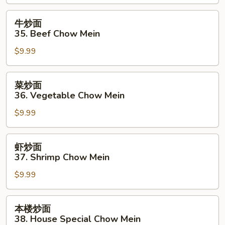
34.
Roast
牛
牛炒面
Pork
炒
35. Beef Chow Mein
Chow
面
Mein
$9.99
35.
Beef
Chow
菜
菜炒面
Mein
炒
36. Vegetable Chow Mein
面
$9.99
36.
Vegetable
Chow
虾
虾炒面
Mein
炒
37. Shrimp Chow Mein
面
$9.99
37.
Shrimp
Chow
本
本楼炒面
Mein
楼
38. House Special Chow Mein