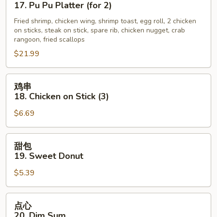
宝
17. Pu Pu Platter (for 2)
盘
Fried shrimp, chicken wing, shrimp toast, egg roll, 2 chicken
17.
on sticks, steak on stick, spare rib, chicken nugget, crab
Pu
rangoon, fried scallops
Pu
$21.99
Platter
(for
鸡
2)
鸡串
串
18. Chicken on Stick (3)
18.
$6.69
Chicken
on
Stick
甜
甜包
(3)
包
19. Sweet Donut
19.
$5.39
Sweet
Donut
点
点心
心
20. Dim Sum