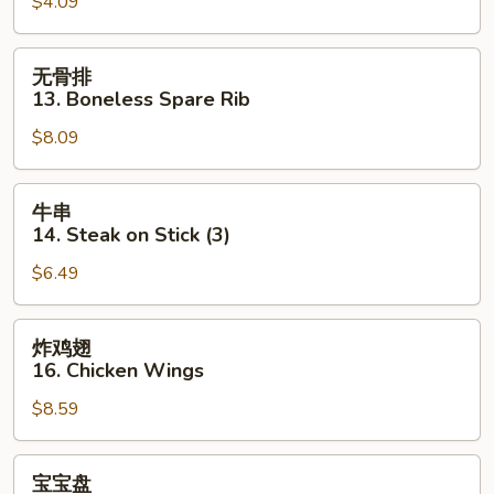
$4.09
12.
Fried
Crab
无
无骨排
Stick
骨
13. Boneless Spare Rib
(3)
排
$8.09
13.
Boneless
Spare
牛
牛串
Rib
串
14. Steak on Stick (3)
14.
$6.49
Steak
on
Stick
炸
炸鸡翅
(3)
鸡
16. Chicken Wings
翅
$8.59
16.
Chicken
Wings
宝
宝宝盘