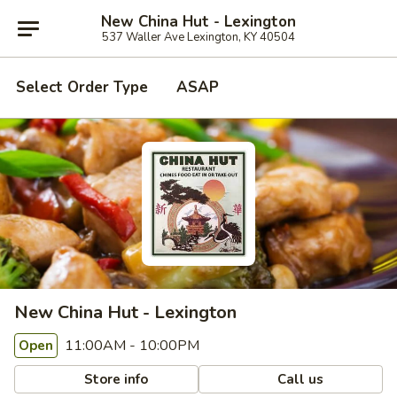
New China Hut - Lexington
537 Waller Ave Lexington, KY 40504
Select Order Type
ASAP
New China Hut - Lexington
11:00AM - 10:00PM
Open
Store info
Call us