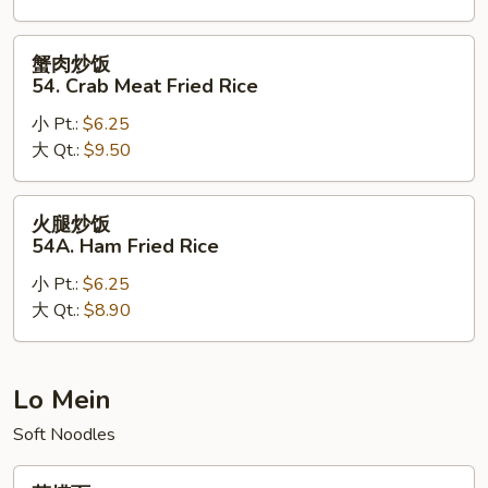
Lobster
Fried
蟹
蟹肉炒饭
Rice
肉
54. Crab Meat Fried Rice
炒
小 Pt.:
$6.25
饭
大 Qt.:
$9.50
54.
Crab
Meat
火
火腿炒饭
Fried
腿
54A. Ham Fried Rice
Rice
炒
小 Pt.:
$6.25
饭
大 Qt.:
$8.90
54A.
Ham
Fried
Rice
Lo Mein
Soft Noodles
菜