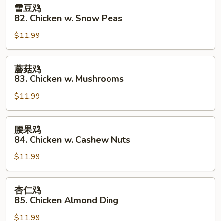
雪
雪豆鸡
Pepper
豆
82. Chicken w. Snow Peas
&
鸡
Tomatoes
$11.99
82.
Chicken
w.
蘑
蘑菇鸡
Snow
菇
83. Chicken w. Mushrooms
Peas
鸡
$11.99
83.
Chicken
w.
腰
腰果鸡
Mushrooms
果
84. Chicken w. Cashew Nuts
鸡
$11.99
84.
Chicken
w.
杏
杏仁鸡
Cashew
仁
85. Chicken Almond Ding
Nuts
鸡
$11.99
85.