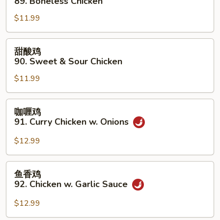
89. Boneless Chicken
Gai
鸡
Pan
$11.99
89.
Boneless
Chicken
甜
甜酸鸡
酸
90. Sweet & Sour Chicken
鸡
$11.99
90.
Sweet
&
咖
咖喱鸡
Sour
喱
91. Curry Chicken w. Onions
Chicken
鸡
91.
$12.99
Curry
Chicken
鱼
鱼香鸡
w.
香
92. Chicken w. Garlic Sauce
Onions
鸡
92.
$12.99
Chicken