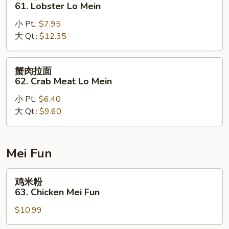
虾
61. Lobster Lo Mein
Mein
捞
小 Pt.:
$7.95
面
大 Qt.:
$12.35
61.
Lobster
Lo
蟹
蟹肉拉面
Mein
肉
62. Crab Meat Lo Mein
拉
小 Pt.:
$6.40
面
大 Qt.:
$9.60
62.
Crab
Meat
Lo
Mei Fun
Mein
鸡
鸡米粉
米
63. Chicken Mei Fun
粉
$10.99
63.
Chicken