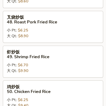
大 Qt.:
$8.60
Vegetable
Fried
Rice
叉
叉烧炒饭
烧
48. Roast Pork Fried Rice
炒
小 Pt.:
$6.25
饭
大 Qt.:
$8.90
48.
Roast
Pork
虾
虾炒饭
Fried
炒
49. Shrimp Fried Rice
Rice
饭
小 Pt.:
$6.70
49.
大 Qt.:
$9.90
Shrimp
Fried
Rice
鸡
鸡炒饭
炒
50. Chicken Fried Rice
饭
小 Pt.:
$6.25
50.
大 Qt.:
$9.40