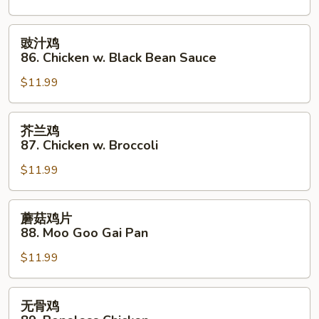
Chicken
Almond
豉
豉汁鸡
Ding
汁
86. Chicken w. Black Bean Sauce
鸡
$11.99
86.
Chicken
w.
芥
芥兰鸡
Black
兰
87. Chicken w. Broccoli
Bean
鸡
Sauce
$11.99
87.
Chicken
w.
蘑
蘑菇鸡片
Broccoli
菇
88. Moo Goo Gai Pan
鸡
$11.99
片
88.
Moo
无
无骨鸡
Goo
骨