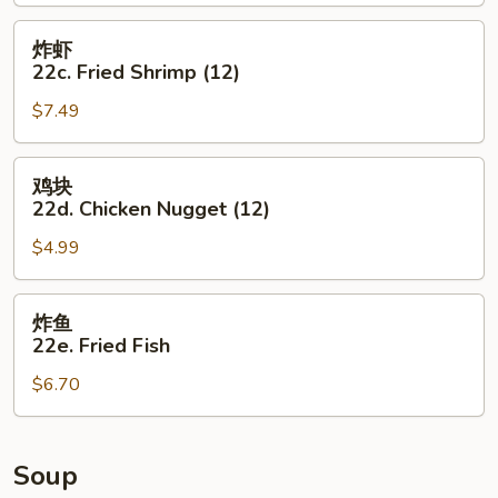
Sesame
Balls
炸
炸虾
(8)
虾
22c. Fried Shrimp (12)
22c.
$7.49
Fried
Shrimp
(12)
鸡
鸡块
块
22d. Chicken Nugget (12)
22d.
$4.99
Chicken
Nugget
(12)
炸
炸鱼
鱼
22e. Fried Fish
22e.
$6.70
Fried
Fish
Soup