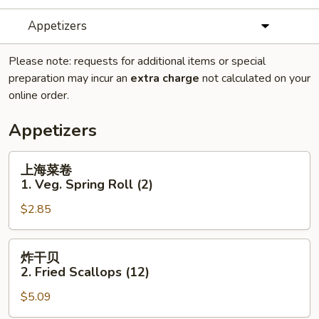
Appetizers
Please note: requests for additional items or special
preparation may incur an
extra charge
not calculated on your
online order.
Appetizers
上
上海菜卷
海
1. Veg. Spring Roll (2)
菜
$2.85
卷
1.
Veg.
炸
炸干贝
Spring
干
2. Fried Scallops (12)
Roll
贝
(2)
$5.09
2.
Fried