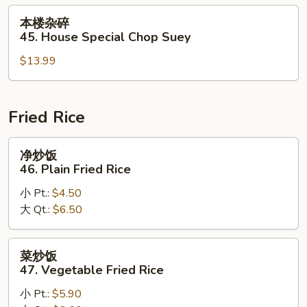
Roast
本
本楼杂碎
Pork
楼
45. House Special Chop Suey
Chop
杂
Suey
$13.99
碎
45.
House
Special
Fried Rice
Chop
Suey
净
净炒饭
炒
46. Plain Fried Rice
饭
小 Pt.:
$4.50
46.
大 Qt.:
$6.50
Plain
Fried
Rice
菜
菜炒饭
炒
47. Vegetable Fried Rice
饭
小 Pt.:
$5.90
47.