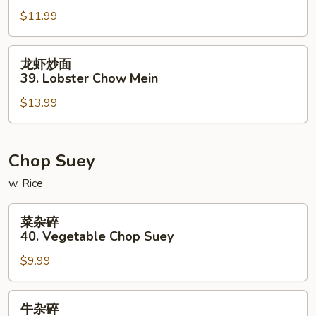
炒
$11.99
面
38.
House
龙
龙虾炒面
Special
虾
39. Lobster Chow Mein
Chow
炒
Mein
$13.99
面
39.
Lobster
Chow
Chop Suey
Mein
w. Rice
菜
菜杂碎
杂
40. Vegetable Chop Suey
碎
$9.99
40.
Vegetable
Chop
牛
牛杂碎
Suey
杂