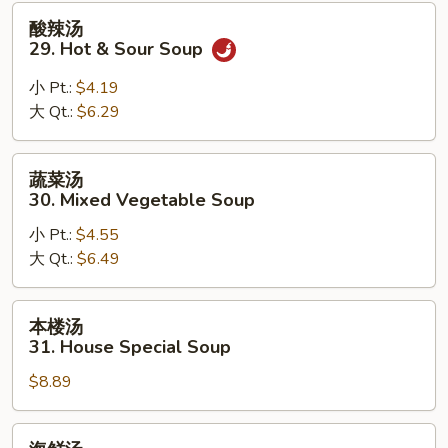
28.
酸
酸辣汤
Subgum
辣
29. Hot & Sour Soup
Wonton
汤
Soup
29.
小 Pt.:
$4.19
Hot
大 Qt.:
$6.29
&
Sour
蔬
蔬菜汤
Soup
菜
30. Mixed Vegetable Soup
汤
小 Pt.:
$4.55
30.
大 Qt.:
$6.49
Mixed
Vegetable
Soup
本
本楼汤
楼
31. House Special Soup
汤
$8.89
31.
House
Special
海