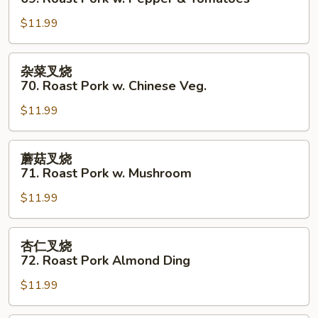
叉
$11.99
烧
69.
Roast
杂
杂菜叉烧
Pork
菜
70. Roast Pork w. Chinese Veg.
w.
叉
Pepper
$11.99
烧
&
70.
Tomatoes
Roast
蘑
蘑菇叉烧
Pork
菇
71. Roast Pork w. Mushroom
w.
叉
Chinese
$11.99
烧
Veg.
71.
Roast
杏
杏仁叉烧
Pork
仁
72. Roast Pork Almond Ding
w.
叉
Mushroom
$11.99
烧
72.