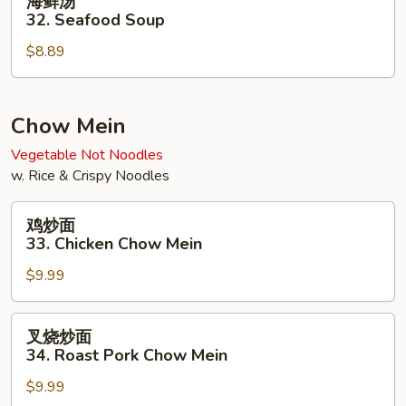
海鲜汤
Soup
鲜
32. Seafood Soup
汤
$8.89
32.
Seafood
Soup
Chow Mein
Vegetable Not Noodles
w. Rice & Crispy Noodles
鸡
鸡炒面
炒
33. Chicken Chow Mein
面
$9.99
33.
Chicken
Chow
叉
叉烧炒面
Mein
烧
34. Roast Pork Chow Mein
炒
$9.99
面