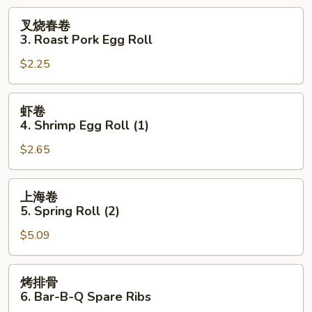
Scallops
叉
叉烧春卷
(12)
烧
3. Roast Pork Egg Roll
春
$2.25
卷
3.
Roast
虾
虾卷
Pork
卷
4. Shrimp Egg Roll (1)
Egg
4.
Roll
$2.65
Shrimp
Egg
Roll
上
上海卷
(1)
海
5. Spring Roll (2)
卷
$5.09
5.
Spring
Roll
烤
烤排骨
(2)
排
6. Bar-B-Q Spare Ribs
骨