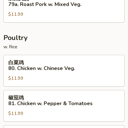
菜
79a. Roast Pork w. Mixed Veg.
Onions
叉
$11.99
烧
79a.
Roast
Pork
Poultry
w.
w. Rice
Mixed
Veg.
白
白菜鸡
菜
80. Chicken w. Chinese Veg.
鸡
$11.99
80.
Chicken
w.
椒
椒茄鸡
Chinese
茄
81. Chicken w. Pepper & Tomatoes
Veg.
鸡
$11.99
81.
Chicken
w.