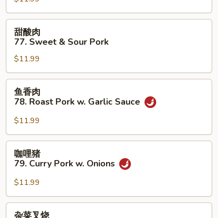
烧
Bean
76.
Sauce
Roast
甜
甜酸肉
Pork
酸
77. Sweet & Sour Pork
w.
肉
Cashew
$11.99
77.
Nuts
Sweet
&
鱼
鱼香肉
Sour
香
78. Roast Pork w. Garlic Sauce
Pork
肉
78.
$11.99
Roast
Pork
咖
咖哩猪
w.
哩
79. Curry Pork w. Onions
Garlic
猪
Sauce
79.
$11.99
Curry
Pork
杂
杂菜叉烧
w.