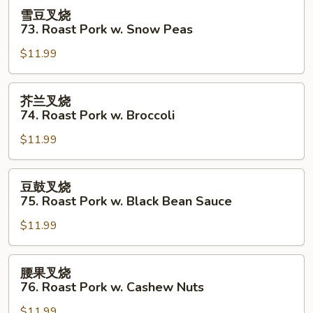
Roast
雪
雪豆叉烧
Pork
豆
73. Roast Pork w. Snow Peas
Almond
叉
Ding
$11.99
烧
73.
Roast
芥
芥兰叉烧
Pork
兰
74. Roast Pork w. Broccoli
w.
叉
Snow
$11.99
烧
Peas
74.
Roast
豆
豆鼓叉烧
Pork
鼓
75. Roast Pork w. Black Bean Sauce
w.
叉
Broccoli
$11.99
烧
75.
Roast
腰
腰果叉烧
Pork
果
76. Roast Pork w. Cashew Nuts
w.
叉
Black
$11.99