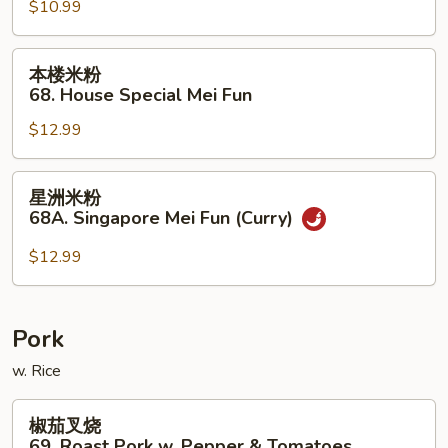
$10.99
67.
Shrimp
Mei
本
本楼米粉
Fun
楼
68. House Special Mei Fun
米
$12.99
粉
68.
House
星
星洲米粉
Special
洲
68A. Singapore Mei Fun (Curry)
Mei
米
Fun
粉
$12.99
68A.
Singapore
Mei
Pork
Fun
w. Rice
(Curry)
椒
椒茄叉烧
茄
69. Roast Pork w. Pepper & Tomatoes