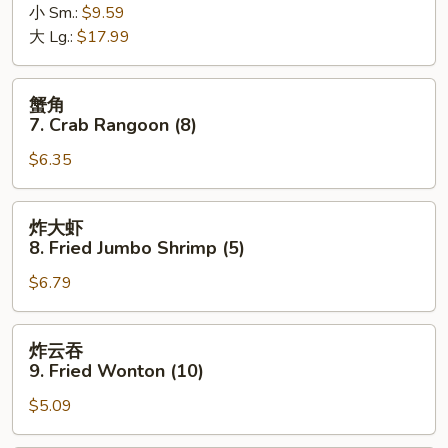
小 Sm.:
$9.59
6.
大 Lg.:
$17.99
Bar-
B-
Q
蟹
蟹角
Spare
角
7. Crab Rangoon (8)
Ribs
7.
$6.35
Crab
Rangoon
(8)
炸
炸大虾
大
8. Fried Jumbo Shrimp (5)
虾
$6.79
8.
Fried
Jumbo
炸
炸云吞
Shrimp
云
9. Fried Wonton (10)
(5)
吞
$5.09
9.
Fried