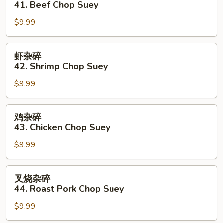
41. Beef Chop Suey
碎
$9.99
41.
Beef
Chop
虾
虾杂碎
Suey
杂
42. Shrimp Chop Suey
碎
$9.99
42.
Shrimp
Chop
鸡
鸡杂碎
Suey
杂
43. Chicken Chop Suey
碎
$9.99
43.
Chicken
Chop
叉
叉烧杂碎
Suey
烧
44. Roast Pork Chop Suey
杂
$9.99
碎
44.