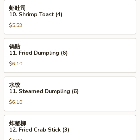
Wonton
虾
虾吐司
(10)
吐
10. Shrimp Toast (4)
司
$5.59
10.
Shrimp
Toast
锅
锅贴
(4)
贴
11. Fried Dumpling (6)
11.
$6.10
Fried
Dumpling
(6)
水
水饺
饺
11. Steamed Dumpling (6)
11.
$6.10
Steamed
Dumpling
(6)
炸
炸蟹柳
蟹
12. Fried Crab Stick (3)
柳