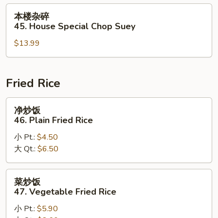
Roast
本
本楼杂碎
Pork
楼
45. House Special Chop Suey
Chop
杂
Suey
$13.99
碎
45.
House
Special
Fried Rice
Chop
Suey
净
净炒饭
炒
46. Plain Fried Rice
饭
小 Pt.:
$4.50
46.
大 Qt.:
$6.50
Plain
Fried
Rice
菜
菜炒饭
炒
47. Vegetable Fried Rice
饭
小 Pt.:
$5.90
47.