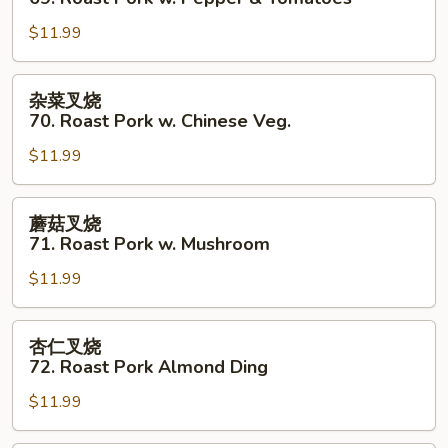
叉
$11.99
烧
69.
Roast
杂
杂菜叉烧
Pork
菜
70. Roast Pork w. Chinese Veg.
w.
叉
Pepper
$11.99
烧
&
70.
Tomatoes
Roast
蘑
蘑菇叉烧
Pork
菇
71. Roast Pork w. Mushroom
w.
叉
Chinese
$11.99
烧
Veg.
71.
Roast
杏
杏仁叉烧
Pork
仁
72. Roast Pork Almond Ding
w.
叉
Mushroom
$11.99
烧
72.