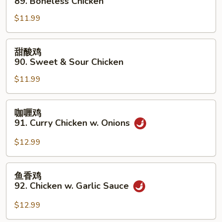
89. Boneless Chicken
Gai
鸡
Pan
$11.99
89.
Boneless
Chicken
甜
甜酸鸡
酸
90. Sweet & Sour Chicken
鸡
$11.99
90.
Sweet
&
咖
咖喱鸡
Sour
喱
91. Curry Chicken w. Onions
Chicken
鸡
91.
$12.99
Curry
Chicken
鱼
鱼香鸡
w.
香
92. Chicken w. Garlic Sauce
Onions
鸡
92.
$12.99
Chicken