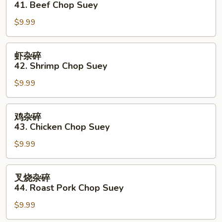
41. Beef Chop Suey
碎
$9.99
41.
Beef
Chop
虾
虾杂碎
Suey
杂
42. Shrimp Chop Suey
碎
$9.99
42.
Shrimp
Chop
鸡
鸡杂碎
Suey
杂
43. Chicken Chop Suey
碎
$9.99
43.
Chicken
Chop
叉
叉烧杂碎
Suey
烧
44. Roast Pork Chop Suey
杂
$9.99
碎
44.