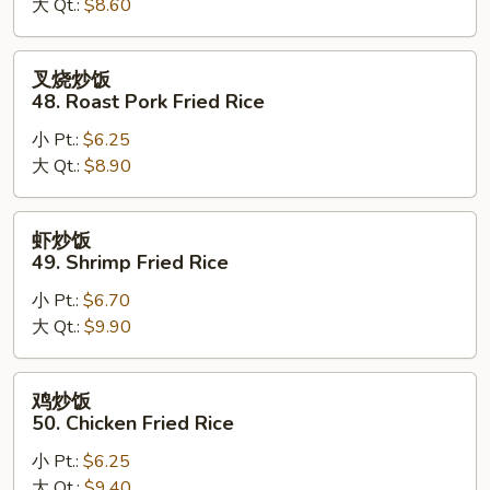
大 Qt.:
$8.60
Vegetable
Fried
Rice
叉
叉烧炒饭
烧
48. Roast Pork Fried Rice
炒
小 Pt.:
$6.25
饭
大 Qt.:
$8.90
48.
Roast
Pork
虾
虾炒饭
Fried
炒
49. Shrimp Fried Rice
Rice
饭
小 Pt.:
$6.70
49.
大 Qt.:
$9.90
Shrimp
Fried
Rice
鸡
鸡炒饭
炒
50. Chicken Fried Rice
饭
小 Pt.:
$6.25
50.
大 Qt.:
$9.40