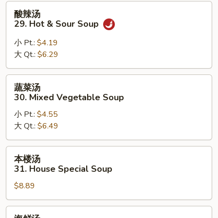
28.
酸
酸辣汤
Subgum
辣
29. Hot & Sour Soup
Wonton
汤
Soup
29.
小 Pt.:
$4.19
Hot
大 Qt.:
$6.29
&
Sour
蔬
蔬菜汤
Soup
菜
30. Mixed Vegetable Soup
汤
小 Pt.:
$4.55
30.
大 Qt.:
$6.49
Mixed
Vegetable
Soup
本
本楼汤
楼
31. House Special Soup
汤
$8.89
31.
House
Special
海