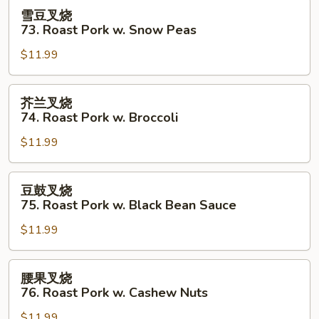
Roast
雪
雪豆叉烧
Pork
豆
73. Roast Pork w. Snow Peas
Almond
叉
Ding
$11.99
烧
73.
Roast
芥
芥兰叉烧
Pork
兰
74. Roast Pork w. Broccoli
w.
叉
Snow
$11.99
烧
Peas
74.
Roast
豆
豆鼓叉烧
Pork
鼓
75. Roast Pork w. Black Bean Sauce
w.
叉
Broccoli
$11.99
烧
75.
Roast
腰
腰果叉烧
Pork
果
76. Roast Pork w. Cashew Nuts
w.
叉
Black
$11.99