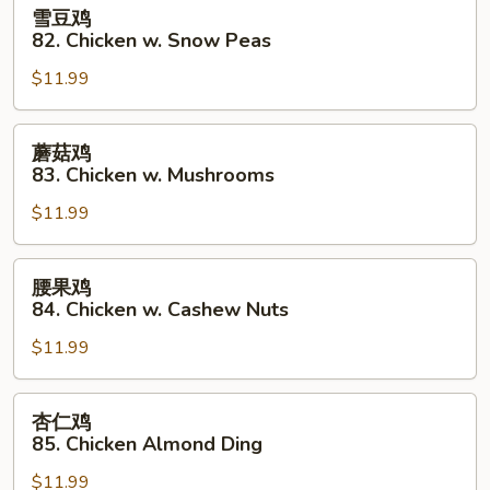
雪
雪豆鸡
Pepper
豆
82. Chicken w. Snow Peas
&
鸡
Tomatoes
$11.99
82.
Chicken
w.
蘑
蘑菇鸡
Snow
菇
83. Chicken w. Mushrooms
Peas
鸡
$11.99
83.
Chicken
w.
腰
腰果鸡
Mushrooms
果
84. Chicken w. Cashew Nuts
鸡
$11.99
84.
Chicken
w.
杏
杏仁鸡
Cashew
仁
85. Chicken Almond Ding
Nuts
鸡
$11.99
85.