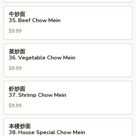
34.
Roast
牛
牛炒面
Pork
炒
35. Beef Chow Mein
Chow
面
Mein
$9.99
35.
Beef
Chow
菜
菜炒面
Mein
炒
36. Vegetable Chow Mein
面
$9.99
36.
Vegetable
Chow
虾
虾炒面
Mein
炒
37. Shrimp Chow Mein
面
$9.99
37.
Shrimp
Chow
本
本楼炒面
Mein
楼
38. House Special Chow Mein