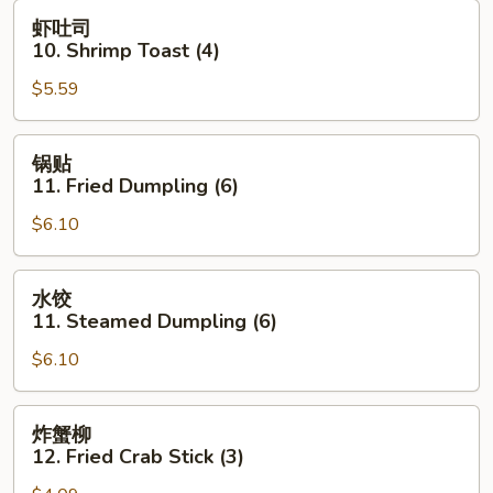
Wonton
虾
虾吐司
(10)
吐
10. Shrimp Toast (4)
司
$5.59
10.
Shrimp
Toast
锅
锅贴
(4)
贴
11. Fried Dumpling (6)
11.
$6.10
Fried
Dumpling
(6)
水
水饺
饺
11. Steamed Dumpling (6)
11.
$6.10
Steamed
Dumpling
(6)
炸
炸蟹柳
蟹
12. Fried Crab Stick (3)
柳