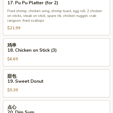
宝
17. Pu Pu Platter (for 2)
盘
Fried shrimp, chicken wing, shrimp toast, egg roll, 2 chicken
17.
on sticks, steak on stick, spare rib, chicken nugget, crab
Pu
rangoon, fried scallops
Pu
$21.99
Platter
(for
鸡
2)
鸡串
串
18. Chicken on Stick (3)
18.
$6.69
Chicken
on
Stick
甜
甜包
(3)
包
19. Sweet Donut
19.
$5.39
Sweet
Donut
点
点心
心
20. Dim Sum