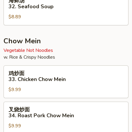
海鲜汤
Soup
鲜
32. Seafood Soup
汤
$8.89
32.
Seafood
Soup
Chow Mein
Vegetable Not Noodles
w. Rice & Crispy Noodles
鸡
鸡炒面
炒
33. Chicken Chow Mein
面
$9.99
33.
Chicken
Chow
叉
叉烧炒面
Mein
烧
34. Roast Pork Chow Mein
炒
$9.99
面