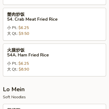
Lobster
Fried
蟹
蟹肉炒饭
Rice
肉
54. Crab Meat Fried Rice
炒
小 Pt.:
$6.25
饭
大 Qt.:
$9.50
54.
Crab
Meat
火
火腿炒饭
Fried
腿
54A. Ham Fried Rice
Rice
炒
小 Pt.:
$6.25
饭
大 Qt.:
$8.90
54A.
Ham
Fried
Rice
Lo Mein
Soft Noodles
菜