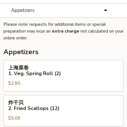
Appetizers
Please note: requests for additional items or special
preparation may incur an
extra charge
not calculated on your
online order.
Appetizers
上
上海菜卷
海
1. Veg. Spring Roll (2)
菜
$2.85
卷
1.
Veg.
炸
炸干贝
Spring
干
2. Fried Scallops (12)
Roll
贝
(2)
$5.09
2.
Fried