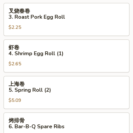
Scallops
叉
叉烧春卷
(12)
烧
3. Roast Pork Egg Roll
春
$2.25
卷
3.
Roast
虾
虾卷
Pork
卷
4. Shrimp Egg Roll (1)
Egg
4.
Roll
$2.65
Shrimp
Egg
Roll
上
上海卷
(1)
海
5. Spring Roll (2)
卷
$5.09
5.
Spring
Roll
烤
烤排骨
(2)
排
6. Bar-B-Q Spare Ribs
骨