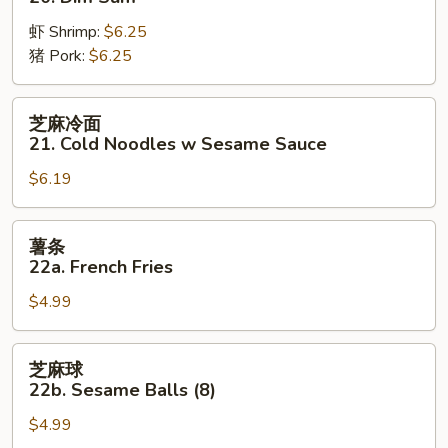
20.
虾 Shrimp:
$6.25
Dim
猪 Pork:
$6.25
Sum
芝
芝麻冷面
麻
21. Cold Noodles w Sesame Sauce
冷
$6.19
面
21.
Cold
薯
薯条
Noodles
条
22a. French Fries
w
22a.
Sesame
$4.99
French
Sauce
Fries
芝
芝麻球
麻
22b. Sesame Balls (8)
球
$4.99
22b.