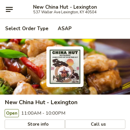
New China Hut - Lexington
537 Waller Ave Lexington, KY 40504
Select Order Type
ASAP
New China Hut - Lexington
11:00AM - 10:00PM
Open
Store info
Call us