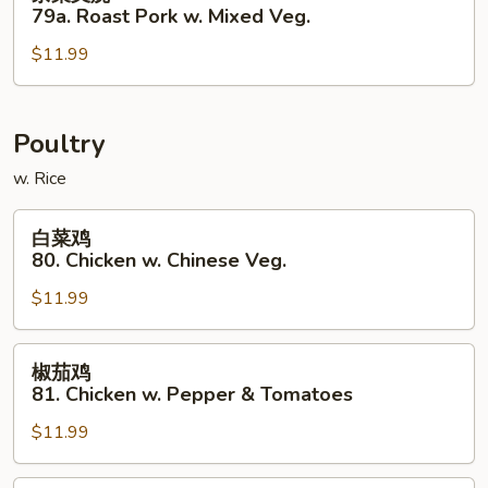
菜
79a. Roast Pork w. Mixed Veg.
Onions
叉
$11.99
烧
79a.
Roast
Pork
Poultry
w.
w. Rice
Mixed
Veg.
白
白菜鸡
菜
80. Chicken w. Chinese Veg.
鸡
$11.99
80.
Chicken
w.
椒
椒茄鸡
Chinese
茄
81. Chicken w. Pepper & Tomatoes
Veg.
鸡
$11.99
81.
Chicken
w.