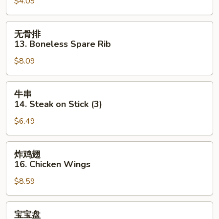
$4.09
12.
Fried
Crab
无
无骨排
Stick
骨
13. Boneless Spare Rib
(3)
排
$8.09
13.
Boneless
Spare
牛
牛串
Rib
串
14. Steak on Stick (3)
14.
$6.49
Steak
on
Stick
炸
炸鸡翅
(3)
鸡
16. Chicken Wings
翅
$8.59
16.
Chicken
Wings
宝
宝宝盘