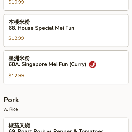
$10.99
67.
Shrimp
Mei
本
本楼米粉
Fun
楼
68. House Special Mei Fun
米
$12.99
粉
68.
House
星
星洲米粉
Special
洲
68A. Singapore Mei Fun (Curry)
Mei
米
Fun
粉
$12.99
68A.
Singapore
Mei
Pork
Fun
w. Rice
(Curry)
椒
椒茄叉烧
茄
69. Roast Pork w. Pepper & Tomatoes