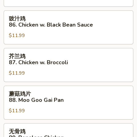
Chicken
Almond
豉
豉汁鸡
Ding
汁
86. Chicken w. Black Bean Sauce
鸡
$11.99
86.
Chicken
w.
芥
芥兰鸡
Black
兰
87. Chicken w. Broccoli
Bean
鸡
Sauce
$11.99
87.
Chicken
w.
蘑
蘑菇鸡片
Broccoli
菇
88. Moo Goo Gai Pan
鸡
$11.99
片
88.
Moo
无
无骨鸡
Goo
骨