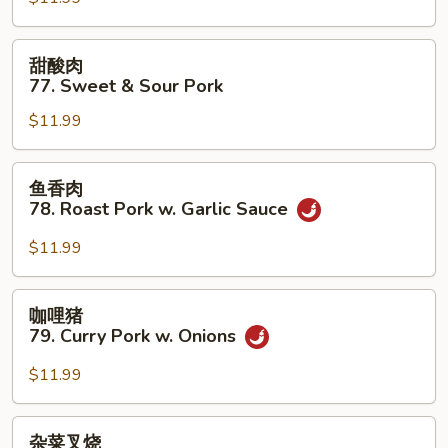
烧
Bean
76.
Sauce
Roast
甜
甜酸肉
Pork
酸
77. Sweet & Sour Pork
w.
肉
Cashew
$11.99
77.
Nuts
Sweet
&
鱼
鱼香肉
Sour
香
78. Roast Pork w. Garlic Sauce
Pork
肉
78.
$11.99
Roast
Pork
咖
咖哩猪
w.
哩
79. Curry Pork w. Onions
Garlic
猪
Sauce
79.
$11.99
Curry
Pork
杂
杂菜叉烧
w.