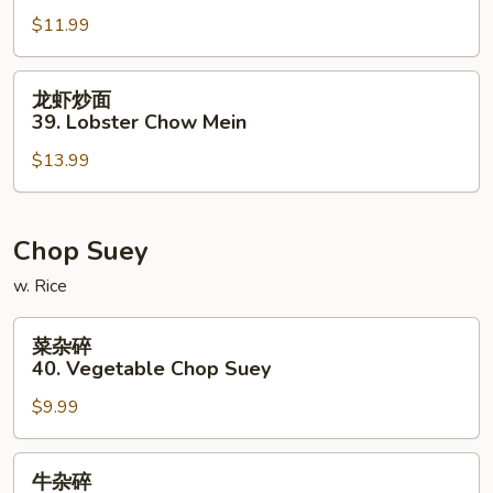
炒
$11.99
面
38.
House
龙
龙虾炒面
Special
虾
39. Lobster Chow Mein
Chow
炒
Mein
$13.99
面
39.
Lobster
Chow
Chop Suey
Mein
w. Rice
菜
菜杂碎
杂
40. Vegetable Chop Suey
碎
$9.99
40.
Vegetable
Chop
牛
牛杂碎
Suey
杂