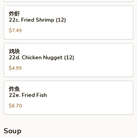
Sesame
Balls
炸
炸虾
(8)
虾
22c. Fried Shrimp (12)
22c.
$7.49
Fried
Shrimp
(12)
鸡
鸡块
块
22d. Chicken Nugget (12)
22d.
$4.99
Chicken
Nugget
(12)
炸
炸鱼
鱼
22e. Fried Fish
22e.
$6.70
Fried
Fish
Soup