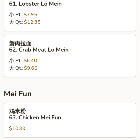
虾
61. Lobster Lo Mein
Mein
捞
小 Pt.:
$7.95
面
大 Qt.:
$12.35
61.
Lobster
Lo
蟹
蟹肉拉面
Mein
肉
62. Crab Meat Lo Mein
拉
小 Pt.:
$6.40
面
大 Qt.:
$9.60
62.
Crab
Meat
Lo
Mei Fun
Mein
鸡
鸡米粉
米
63. Chicken Mei Fun
粉
$10.99
63.
Chicken