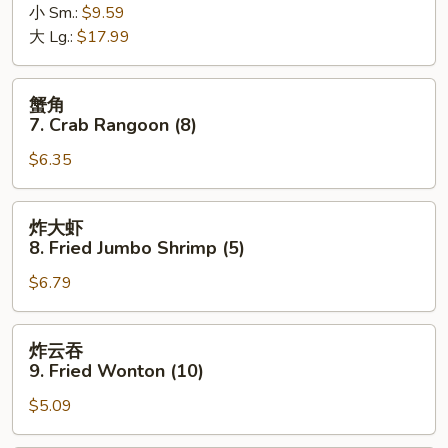
小 Sm.:
$9.59
6.
大 Lg.:
$17.99
Bar-
B-
Q
蟹
蟹角
Spare
角
7. Crab Rangoon (8)
Ribs
7.
$6.35
Crab
Rangoon
(8)
炸
炸大虾
大
8. Fried Jumbo Shrimp (5)
虾
$6.79
8.
Fried
Jumbo
炸
炸云吞
Shrimp
云
9. Fried Wonton (10)
(5)
吞
$5.09
9.
Fried